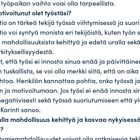
 työpaikan vaihto voisi olla tarpeellista.
tivoitunut olet työstäsi?
io on tärkeä tekijä työssä viihtymisessä ja suor
o voi syntyä monista eri tekijöistä, kuten työn s
, mahdollisuuksista kehittyä ja edetä uralla sek
ityksellisyydestä.
 että työsi ei innosta sinua enää ja päivittäin
tuskallista, se voi olla merkki siitä, että on aika
htoa. Henkilön kannattaa pohtia, onko työssä jo
 ja motivoitumaan. Jos työsi ei enää innosta si
negatiivisesti sekä työssä suoriutumiseen että y
 Karinti sanoo.
lla mahdollisuus kehittyä ja kasvaa nykyisess
i?
tymismahdollisuudet voivat olla ratkaisevia teki