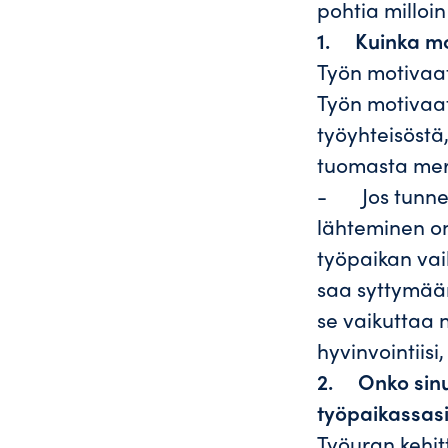
pohtia milloin
1.
Kuinka mo
Työn motivaat
Työn motivaati
työyhteisöstä
tuomasta merk
- Jos tunnet,
lähteminen on 
työpaikan vai
saa syttymään
se vaikuttaa 
hyvinvointiisi,
2.
Onko sinu
työpaikassas
Työuran kehit