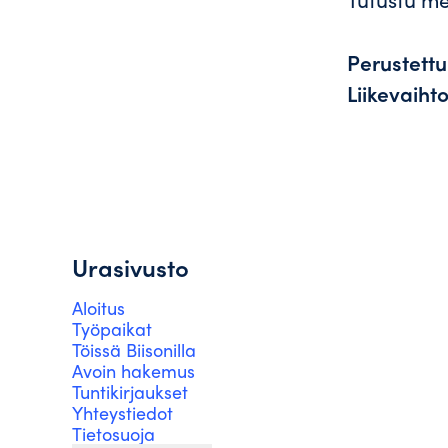
Perustett
Liikevaiht
Urasivusto
Aloitus
Työpaikat
Töissä Biisonilla
Avoin hakemus
Tuntikirjaukset
Yhteystiedot
Tietosuoja