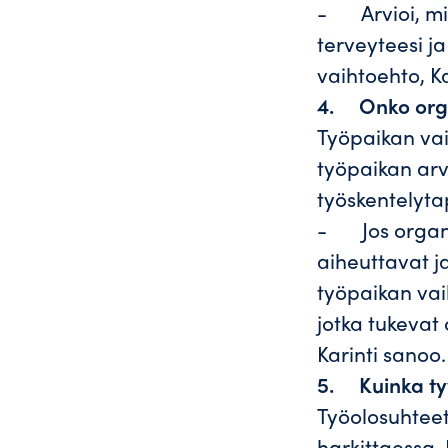
- Arvioi, mit
terveyteesi j
vaihtoehto, Ka
4.
Onko orga
Työpaikan vai
työpaikan arvo
työskentelyta
- Jos organi
aiheuttavat ja
työpaikan vaih
jotka tukevat 
Karinti sanoo.
5.
Kuinka ty
Työolosuhteet 
harkittaessa. 