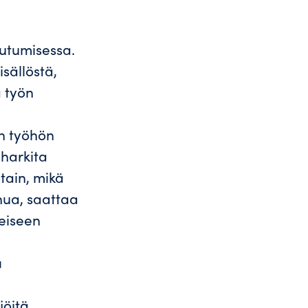
iutumisessa.
isällöstä,
ä työn
en työhön
 harkita
tain, mikä
nua, saattaa
leiseen
ä
jöitä