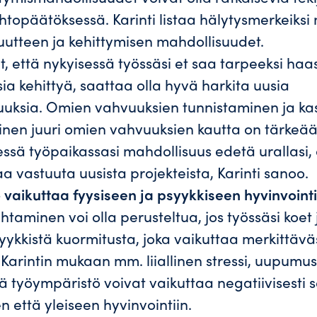
htopäätöksessä. Karinti listaa hälytysmerkeik
utteen ja kehittymisen mahdollisuudet.
 että nykyisessä työssäsi et saa tarpeeksi haas
ia kehittyä, saattaa olla hyvä harkita uusia
uuksia. Omien vahvuuksien tunnistaminen ja k
inen juuri omien vahvuuksien kautta on tärkeää
sessä työpaikassasi mahdollisuus edetä urallasi,
taa vastuuta uusista projekteista, Karinti sanoo.
 vaikuttaa fyysiseen ja psyykkiseen hyvinvointi
htaminen voi olla perusteltua, jos työssäsi koet
syykkistä kuormitusta, joka vaikuttaa merkittävä
. Karintin mukaan mm. liiallinen stressi, uupumus
 työympäristö voivat vaikuttaa negatiivisesti 
n että yleiseen hyvinvointiin.