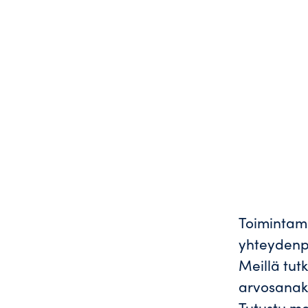
Toimintamm
yhteydenpi
Meillä tut
arvosanaks
Tutustu m