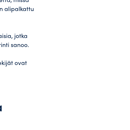
n alipalkattu
isia, jotka
rinti sanoo.
ekijät ovat
a