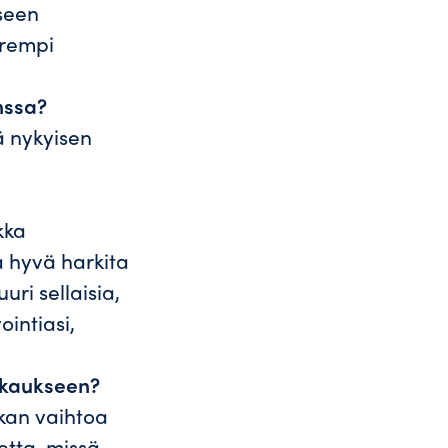
seen
arempi
nssa?
ä nykyisen
kka
la hyvä harkita
uri sellaisia,
ointiasi,
lkkaukseen?
ikan vaihtoa
etta, missä