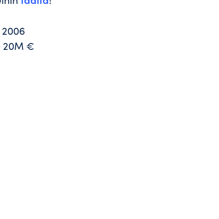
u
2006
o
20M €