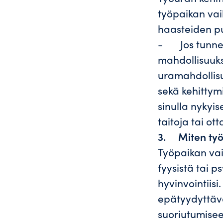
työpaikan vai
haasteiden pu
- Jos tunnet,
mahdollisuuks
uramahdollis
sekä kehittym
sinulla nykyi
taitoja tai ot
3.
Miten työ
Työpaikan vai
fyysistä tai p
hyvinvointiisi
epätyydyttävä
suoriutumisee