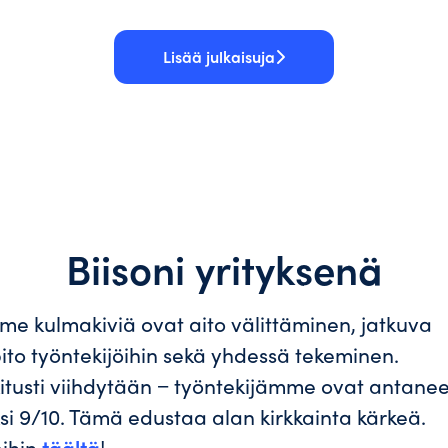
Lisää julkaisuja
Biisoni yrityksenä
e kulmakiviä ovat aito välittäminen, jatkuva
to työntekijöihin sekä yhdessä tekeminen.
kitusti viihdytään − työntekijämme ovat antanee
i 9/10. Tämä edustaa alan kirkkainta kärkeä.
eihin
täältä
!