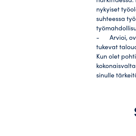
nykyiset työol
suhteessa työ
työmahdollisu
- Arvioi, ova
tukevat taloud
Kun olet poht
kokonaisvaltai
sinulle tärkei
Mitä on vuokratyö ja kenelle se 
Miten saan kesätyöpaikan – 5 
Vuokratyö mahdollisti unelmaty