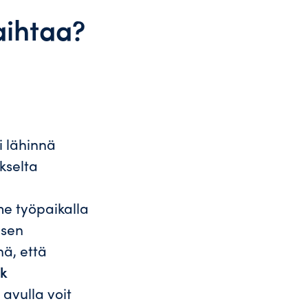
aihtaa?
i lähinnä
kselta
me työpaikalla
isen
ä, että
ik
avulla voit