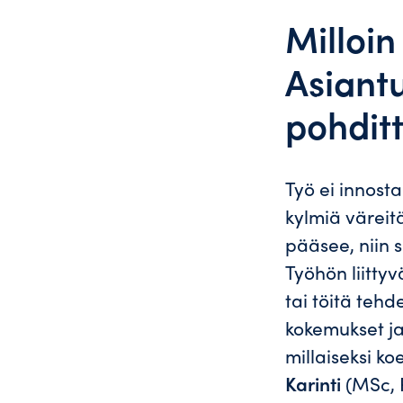
Milloi
Asiantu
pohdit
Työ ei innost
kylmiä väreitä
pääsee, niin s
Työhön liittyv
tai töitä teh
kokemukset ja
millaiseksi k
Karinti
(MSc, P