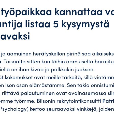
n työpaikkaa kannattaa v
ntija listaa 5 kysymystä
tavaksi
a ja aamuinen herätyskellon pirinä saa aikaiseks
. Toisaalta sitten kun töihin aamuiselta harmitu
iellä on ihan kivaa ja palkkakin juoksee.
ät kokemukset ovat meille tärkeitä, sillä vietäm
den ison osan elämästämme. Sen takia onnistum
 riittävä palautuminen ovat avainasemassa siin
oemme työmme. Biisonin rekrytointikonsultti
Patr
sychology) kertoo seuraavaksi vinkkejä, joiden 