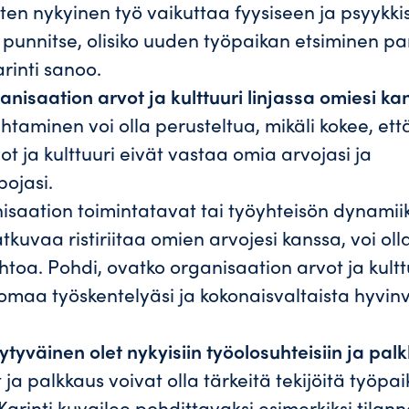
en nykyinen työ vaikuttaa fyysiseen ja psyykki
a punnitse, olisiko uuden työpaikan etsiminen p
rinti sanoo.
nisaation arvot ja kulttuuri linjassa omiesi ka
htaminen voi olla perusteltua, mikäli kokee, ett
t ja kulttuuri eivät vastaa omia arvojasi ja
pojasi.
saation toimintatavat tai työyhteisön dynamii
tkuvaa ristiriitaa omien arvojesi kanssa, voi ol
toa. Pohdi, ovatko organisaation arvot ja kulttu
omaa työskentelyäsi ja kokonaisvaltaista hyvinv
ytyväinen olet nykyisiin työolosuhteisiin ja pa
ja palkkaus voivat olla tärkeitä tekijöitä työpa
Karinti kuvailee pohdittavaksi esimerkiksi tilann