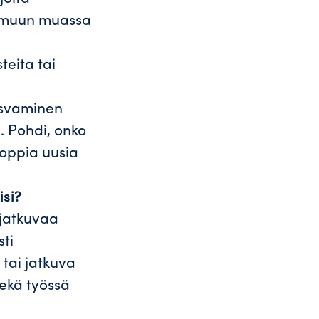
si muun muassa
teita tai
asvaminen
. Pohdi, onko
 oppia uusia
isi?
 jatkuvaa
sti
 tai jatkuva
sekä työssä