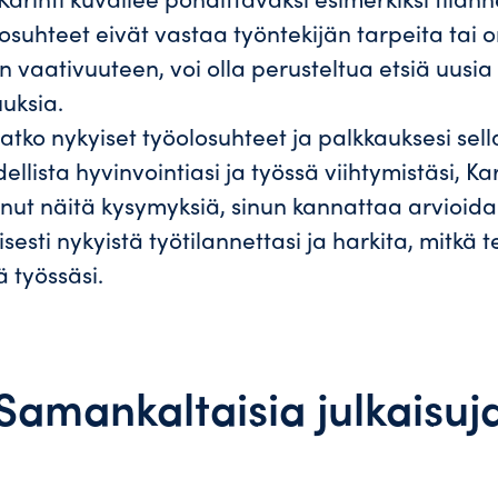
osuhteet eivät vastaa työntekijän tarpeita tai o
n vaativuuteen, voi olla perusteltua etsiä uusia
uksia.
tko nykyiset työolosuhteet ja palkkauksesi sella
ellista hyvinvointiasi ja työssä viihtymistäsi, Ka
inut näitä kysymyksiä, sinun kannattaa arvioida
sesti nykyistä työtilannettasi ja harkita, mitkä t
tä työssäsi.
Samankaltaisia julkaisuj
sopii?
vinkkiä kesätyönhakuun
ön markkinoinnin parissa